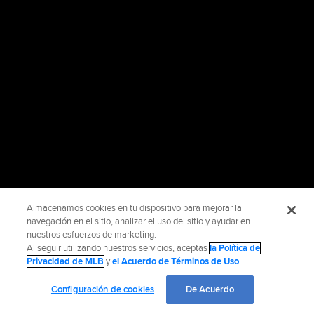
Almacenamos cookies en tu dispositivo para mejorar la
navegación en el sitio, analizar el uso del sitio y ayudar en
nuestros esfuerzos de marketing.
Al seguir utilizando nuestros servicios, aceptas
la Política de
Privacidad de MLB
y
el Acuerdo de Términos de Uso
.
Configuración de cookies
De Acuerdo