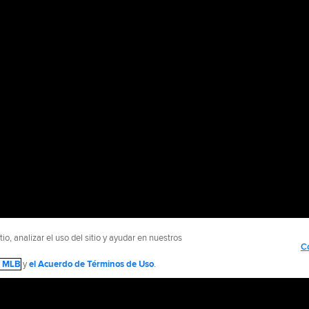
o, analizar el uso del sitio y ayudar en nuestros
C
de MLB
y
el Acuerdo de Términos de Uso
.