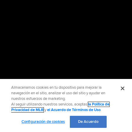
Almacenamos cookies en tu dispositivo para mejorar la
navegación en el sitio, analizar el uso del sitio y ayudar en
nuestros esfuerzos de marketing.
Al seguir utilizando nuestros servicios, aceptas
la Política de
Privacidad de MLB
y
el Acuerdo de Términos de Uso
.
Configuración de cookies
De Acuerdo