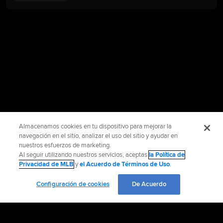
Almacenamos cookies en tu dispositivo para mejorar la
navegación en el sitio, analizar el uso del sitio y ayudar en
nuestros esfuerzos de marketing.
Al seguir utilizando nuestros servicios, aceptas
la Política de
Privacidad de MLB
y
el Acuerdo de Términos de Uso
.
Configuración de cookies
De Acuerdo