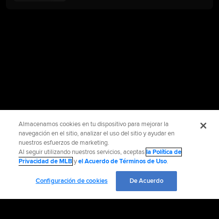
Almacenamos cookies en tu dispositivo para mejorar la
navegación en el sitio, analizar el uso del sitio y ayudar en
nuestros esfuerzos de marketing.
Al seguir utilizando nuestros servicios, aceptas
la Política de
Privacidad de MLB
y
el Acuerdo de Términos de Uso
.
Configuración de cookies
De Acuerdo