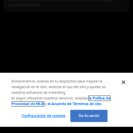
Almacenamos cookies en tu dispositivo para mejorar la
navegación en el sitio, analizar el uso del sitio y ayudar en
nuestros esfuerzos de marketing.
Al seguir utilizando nuestros servicios, aceptas
la Política de
Privacidad de MLB
y
el Acuerdo de Términos de Uso
.
Configuración de cookies
De Acuerdo