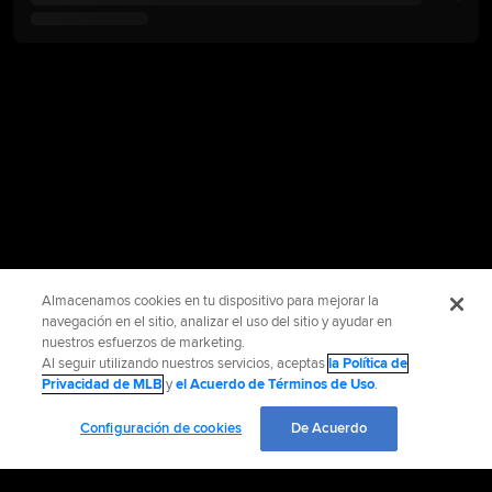
Almacenamos cookies en tu dispositivo para mejorar la
navegación en el sitio, analizar el uso del sitio y ayudar en
nuestros esfuerzos de marketing.
Al seguir utilizando nuestros servicios, aceptas
la Política de
Privacidad de MLB
y
el Acuerdo de Términos de Uso
.
Configuración de cookies
De Acuerdo