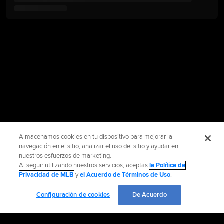
Almacenamos cookies en tu dispositivo para mejorar la
navegación en el sitio, analizar el uso del sitio y ayudar en
nuestros esfuerzos de marketing.
Al seguir utilizando nuestros servicios, aceptas
la Política de
Privacidad de MLB
y
el Acuerdo de Términos de Uso
.
Configuración de cookies
De Acuerdo