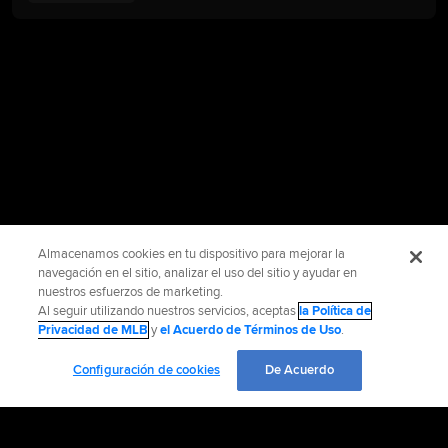
Almacenamos cookies en tu dispositivo para mejorar la
navegación en el sitio, analizar el uso del sitio y ayudar en
nuestros esfuerzos de marketing.
Al seguir utilizando nuestros servicios, aceptas
la Política de
Privacidad de MLB
y
el Acuerdo de Términos de Uso
.
Configuración de cookies
De Acuerdo