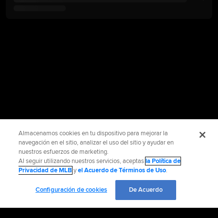
Almacenamos cookies en tu dispositivo para mejorar la
navegación en el sitio, analizar el uso del sitio y ayudar en
nuestros esfuerzos de marketing.
Al seguir utilizando nuestros servicios, aceptas
la Política de
Privacidad de MLB
y
el Acuerdo de Términos de Uso
.
Configuración de cookies
De Acuerdo