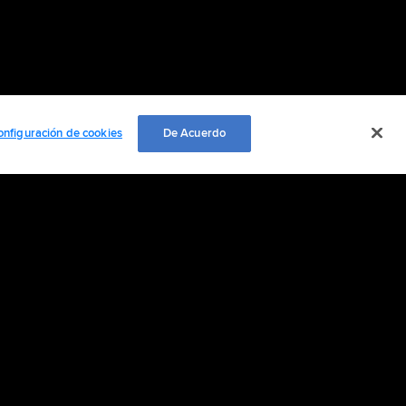
onfiguración de cookies
De Acuerdo
EMPLEO
ación personal
Cookie Settings