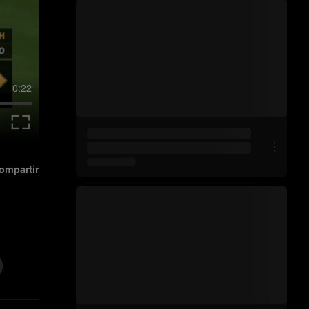
0:22
ompartir