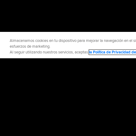
Almacenamos cookies en tu dispositivo para mejorar la navegación en el siti
esfuerzos de marketing.
Al seguir utilizando nuestros servicios, aceptas
la Política de Privacidad 
INFORMACIÓN OFICIAL
AYUDA / CO
Términos de Uso
P
©
2026
MLB Advance
CONNECT WITH
MLB