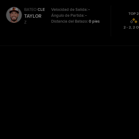
BATEO
CLE
Velocidad de Salida:
-
TOP 2
Ángulo de Partida:
-
TAYLOR
Distancia del Batazo:
0 pies
Z
2 - 2
,
2
O