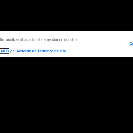
o, analizar el uso del sitio y ayudar en nuestros
C
de MLB
y
el Acuerdo de Términos de Uso
.
NTÁCTENOS
MÁS SITIOS MLB Y AFILIADOS
olítica de Privacidad
Avisos Legales
Contáctanos
No vender ni compartir mi inform
d Media, LP. All rights reserved.