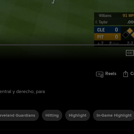
Reels
C
entral y derecho, para
eveland Guardians
Hitting
Highlight
In-Game Highlight