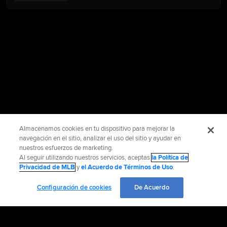
Almacenamos cookies en tu dispositivo para mejorar la
navegación en el sitio, analizar el uso del sitio y ayudar en
nuestros esfuerzos de marketing.
Al seguir utilizando nuestros servicios, aceptas
la Política de
Privacidad de MLB
y
el Acuerdo de Términos de Uso
.
Configuración de cookies
De Acuerdo