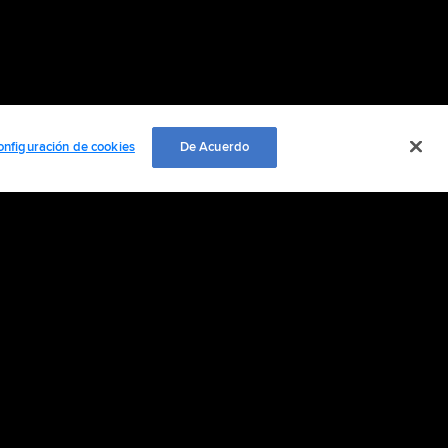
onfiguración de cookies
De Acuerdo
EMPLEO
ación personal
Cookie Settings