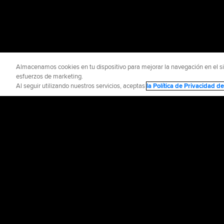
Almacenamos cookies en tu dispositivo para mejorar la navegación en el siti
esfuerzos de marketing.
Al seguir utilizando nuestros servicios, aceptas
la Política de Privacidad 
INFORMACIÓN OFICIAL
AYUDA / CO
Términos de Uso
P
©
2026
MLB Advance
CONNECT WITH
MLB