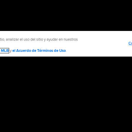
o, analizar el uso del sitio y ayudar en nuestros
C
de MLB
y
el Acuerdo de Términos de Uso
.
NTÁCTENOS
MÁS SITIOS MLB Y AFILIADOS
olítica de Privacidad
Avisos Legales
Contáctanos
No vender ni compartir mi inform
d Media, LP. All rights reserved.