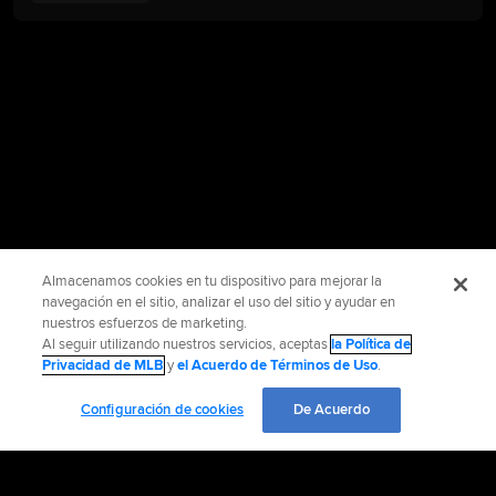
Almacenamos cookies en tu dispositivo para mejorar la
navegación en el sitio, analizar el uso del sitio y ayudar en
nuestros esfuerzos de marketing.
Al seguir utilizando nuestros servicios, aceptas
la Política de
Privacidad de MLB
y
el Acuerdo de Términos de Uso
.
Configuración de cookies
De Acuerdo