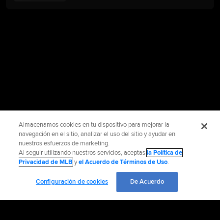
Almacenamos cookies en tu dispositivo para mejorar la
navegación en el sitio, analizar el uso del sitio y ayudar en
nuestros esfuerzos de marketing.
Al seguir utilizando nuestros servicios, aceptas
la Política de
Privacidad de MLB
y
el Acuerdo de Términos de Uso
.
Configuración de cookies
De Acuerdo