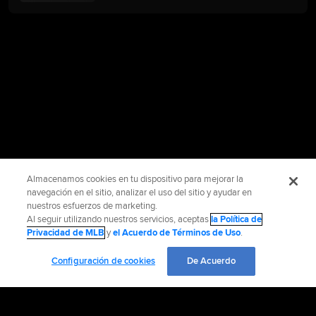
Almacenamos cookies en tu dispositivo para mejorar la
navegación en el sitio, analizar el uso del sitio y ayudar en
nuestros esfuerzos de marketing.
Al seguir utilizando nuestros servicios, aceptas
la Política de
Privacidad de MLB
y
el Acuerdo de Términos de Uso
.
Configuración de cookies
De Acuerdo