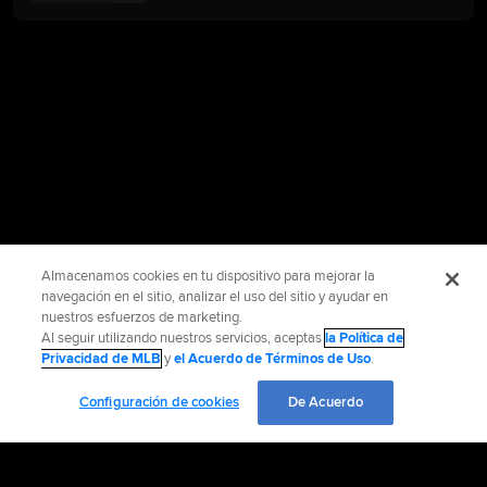
Almacenamos cookies en tu dispositivo para mejorar la
navegación en el sitio, analizar el uso del sitio y ayudar en
nuestros esfuerzos de marketing.
Al seguir utilizando nuestros servicios, aceptas
la Política de
Privacidad de MLB
y
el Acuerdo de Términos de Uso
.
Configuración de cookies
De Acuerdo