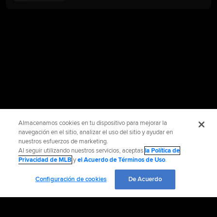
Almacenamos cookies en tu dispositivo para mejorar la
navegación en el sitio, analizar el uso del sitio y ayudar en
nuestros esfuerzos de marketing.
Al seguir utilizando nuestros servicios, aceptas
la Política de
Privacidad de MLB
y
el Acuerdo de Términos de Uso
.
Configuración de cookies
De Acuerdo