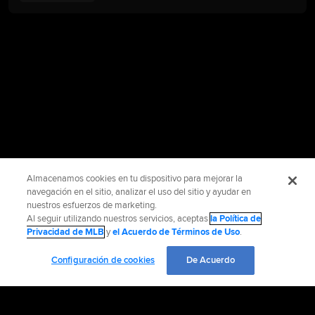
Almacenamos cookies en tu dispositivo para mejorar la
navegación en el sitio, analizar el uso del sitio y ayudar en
nuestros esfuerzos de marketing.
Al seguir utilizando nuestros servicios, aceptas
la Política de
Privacidad de MLB
y
el Acuerdo de Términos de Uso
.
Configuración de cookies
De Acuerdo