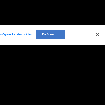
onfiguración de cookies
De Acuerdo
EMPLEO
ación personal
Cookie Settings