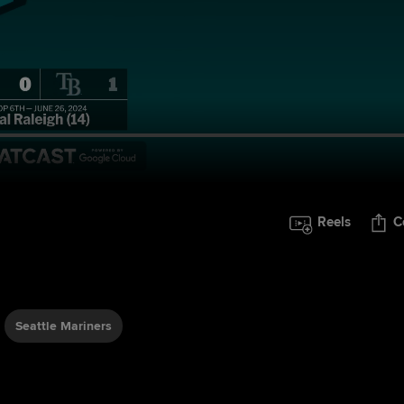
Reels
C
Seattle Mariners