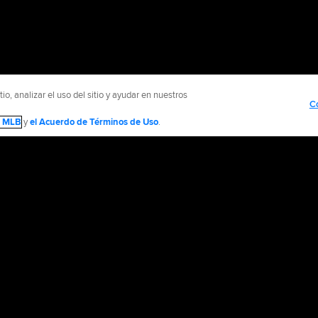
o, analizar el uso del sitio y ayudar en nuestros
C
de MLB
y
el Acuerdo de Términos de Uso
.
NTÁCTENOS
MÁS SITIOS MLB Y AFILIADOS
olítica de Privacidad
Avisos Legales
Contáctanos
No vender ni compartir mi inform
d Media, LP. All rights reserved.