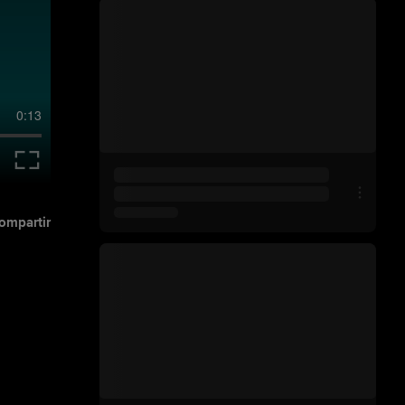
0:13
ompartir