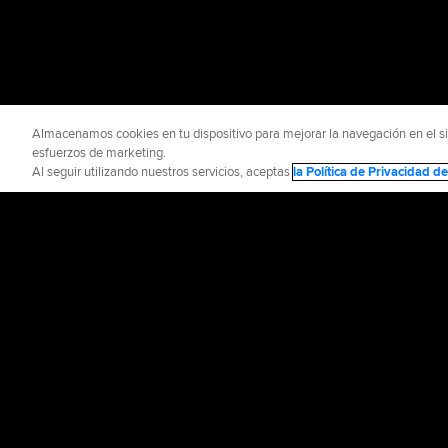
Almacenamos cookies en tu dispositivo para mejorar la navegación en el siti
esfuerzos de marketing.
Al seguir utilizando nuestros servicios, aceptas
la Política de Privacidad 
INFORMACIÓN OFICIAL
AYUDA / CO
Términos de Uso
P
©
2026
MLB Advance
CONNECT WITH
MLB