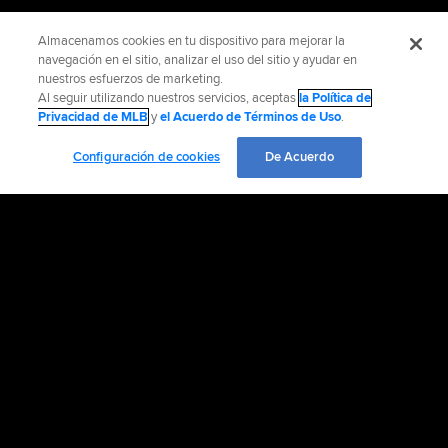
Almacenamos cookies en tu dispositivo para mejorar la
navegación en el sitio, analizar el uso del sitio y ayudar en
nuestros esfuerzos de marketing.
Al seguir utilizando nuestros servicios, aceptas
la Política de
Privacidad de MLB
y
el Acuerdo de Términos de Uso
.
Configuración de cookies
De Acuerdo
INFORMACIÓN OFICIAL
AYUDA / CONTÁCTENOS
MÁS SITIOS MLB Y AFILIADOS
EMPLEO