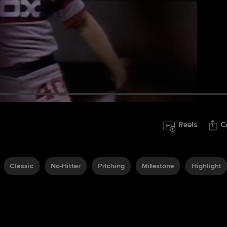
Reels
C
Classic
No-Hitter
Pitching
Milestone
Highlight