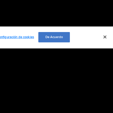
onfiguración de cookies
De Acuerdo
EMPLEO
ación personal
Cookie Settings