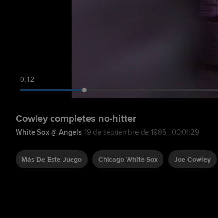
0:13
Cowley completes no-hitter
White Sox @ Angels
19 de septiembre de 1986 | 00:01:29
Más De Este Juego
Chicago White Sox
Joe Cowley