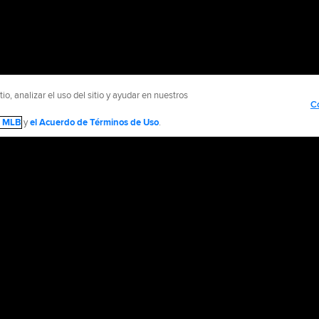
o, analizar el uso del sitio y ayudar en nuestros
C
de MLB
y
el Acuerdo de Términos de Uso
.
NTÁCTENOS
MÁS SITIOS MLB Y AFILIADOS
olítica de Privacidad
Avisos Legales
Contáctanos
No vender ni compartir mi inform
d Media, LP. All rights reserved.