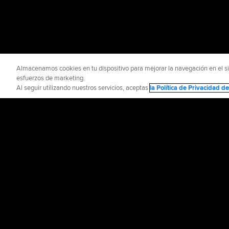
Almacenamos cookies en tu dispositivo para mejorar la navegación en el siti
esfuerzos de marketing.
Al seguir utilizando nuestros servicios, aceptas
la Política de Privacidad 
INFORMACIÓN OFICIAL
AYUDA / CO
Términos de Uso
P
©
2026
MLB Advance
CONNECT WITH
MLB