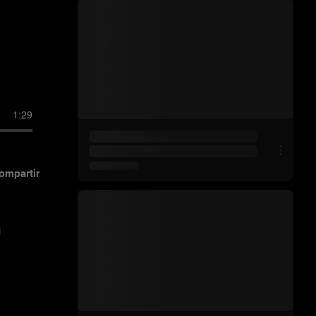
1:29
ompartir