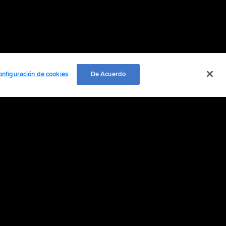
onfiguración de cookies
De Acuerdo
EMPLEO
ación personal
Cookie Settings