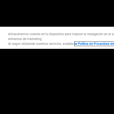
Almacenamos cookies en tu dispositivo para mejorar la navegación en el siti
esfuerzos de marketing.
Al seguir utilizando nuestros servicios, aceptas
la Política de Privacidad 
INFORMACIÓN OFICIAL
AYUDA / CO
Términos de Uso
P
©
2026
MLB Advance
CONNECT WITH
MLB