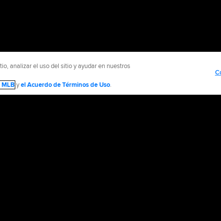
o, analizar el uso del sitio y ayudar en nuestros
C
de MLB
y
el Acuerdo de Términos de Uso
.
NTÁCTENOS
MÁS SITIOS MLB Y AFILIADOS
olítica de Privacidad
Avisos Legales
Contáctanos
No vender ni compartir mi inform
d Media, LP. All rights reserved.