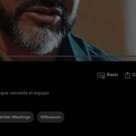
Reels
C
 que necesita el equipo
Winter Meetings
Offseason