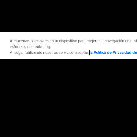
Almacenamos cookies en tu dispositivo para mejorar la navegación en el siti
esfuerzos de marketing.
Al seguir utilizando nuestros servicios, aceptas
la Política de Privacidad 
INFORMACIÓN OFICIAL
AYUDA / CO
Términos de Uso
P
©
2026
MLB Advance
CONNECT WITH
MLB