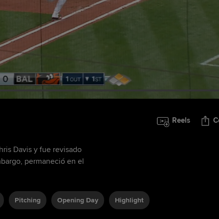
Reels
C
ris Davis y fue revisado
mbargo, permaneció en el
Pitching
Opening Day
Highlight