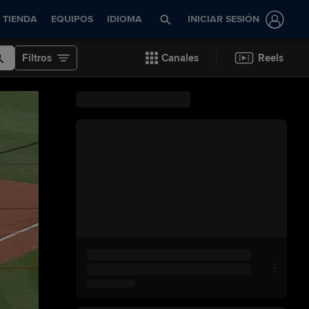
TIENDA
EQUIPOS
IDIOMA
INICIAR SESIÓN
Filtros
Canales
Reels