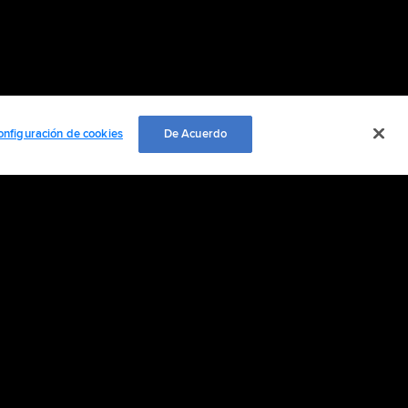
onfiguración de cookies
De Acuerdo
EMPLEO
ación personal
Cookie Settings