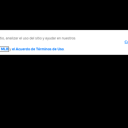
o, analizar el uso del sitio y ayudar en nuestros
C
de MLB
y
el Acuerdo de Términos de Uso
.
NTÁCTENOS
MÁS SITIOS MLB Y AFILIADOS
olítica de Privacidad
Avisos Legales
Contáctanos
No vender ni compartir mi inform
d Media, LP. All rights reserved.