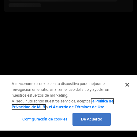
Almacenamos cookies en tu dispositivo para mejorar la
navegación en el sitio, analizar el uso del sitio y ayudar en
nuestros esfuerzos de marketing.
Al seguir utilizando nuestros servicios, aceptas
la Política de
Privacidad de MLB
y
el Acuerdo de Términos de Uso
.
Configuración de cookies
De Acuerdo