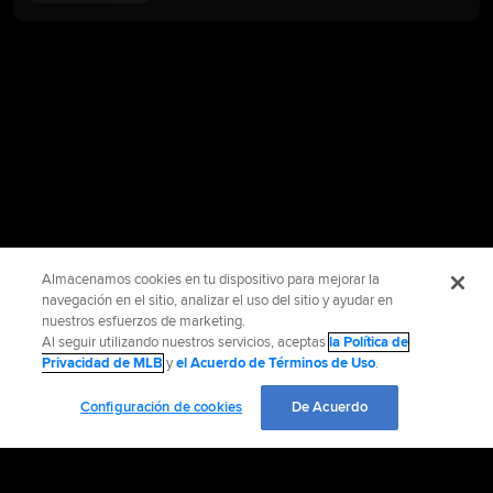
Almacenamos cookies en tu dispositivo para mejorar la
navegación en el sitio, analizar el uso del sitio y ayudar en
nuestros esfuerzos de marketing.
Al seguir utilizando nuestros servicios, aceptas
la Política de
Privacidad de MLB
y
el Acuerdo de Términos de Uso
.
Configuración de cookies
De Acuerdo