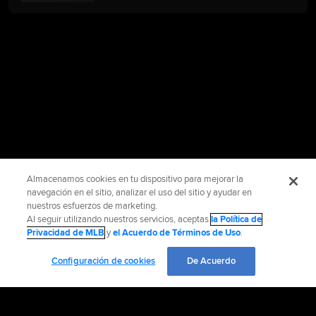
Almacenamos cookies en tu dispositivo para mejorar la
navegación en el sitio, analizar el uso del sitio y ayudar en
nuestros esfuerzos de marketing.
Al seguir utilizando nuestros servicios, aceptas
la Política de
Privacidad de MLB
y
el Acuerdo de Términos de Uso
.
Configuración de cookies
De Acuerdo