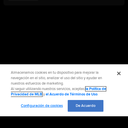
Almacenamos cookies en tu dispositivo para mejorar la
navegación en el sitio, analizar el uso del sitio y ayudar en
nuestros esfuerzos de marketing.
Al seguir utilizando nuestros servicios, aceptas
la Política de
Privacidad de MLB
y
el Acuerdo de Términos de Uso
.
Configuración de cookies
De Acuerdo