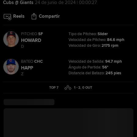
Cubs @ Giants
24 de junio de 2024 | 00:00:27
Reels
Compartir
PITCHEO
SF
Tipo de Pitcheo:
Slider
Velocidad de Pitcheo:
84.6 mph
HOWARD
Velocidad de Giro:
2175 rpm
D
BATEO
CHC
Velocidad de Salida:
94.7 mph
Ángulo de Partida:
56°
HAPP
Distancia del Batazo:
245 pies
Z
TOP 7
1 - 2
,
0
OUT