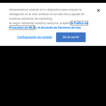
Almacenamos cookies en tu dispositivo para mejorar la
navegación en el sitio, analizar el uso del sitio y ayudar en
nuestros esfuerzos de marketing.
Al seguir utilizando nuestros servicios, aceptas
la Política de
Privacidad de MLB
y
el Acuerdo de Términos de Uso
.
Configuración de cookies
De Acuerdo
INFORMACIÓN OFICIAL
AYUDA / CONTÁCTENOS
MÁS SITIOS MLB Y AFILIADOS
EMPLEO