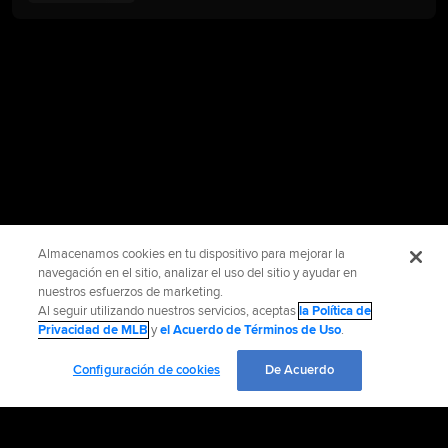
Almacenamos cookies en tu dispositivo para mejorar la
navegación en el sitio, analizar el uso del sitio y ayudar en
nuestros esfuerzos de marketing.
Al seguir utilizando nuestros servicios, aceptas
la Política de
Privacidad de MLB
y
el Acuerdo de Términos de Uso
.
Configuración de cookies
De Acuerdo