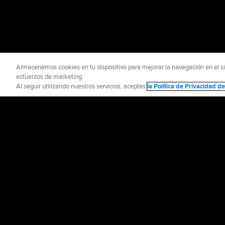
Almacenamos cookies en tu dispositivo para mejorar la navegación en el siti
esfuerzos de marketing.
Al seguir utilizando nuestros servicios, aceptas
la Política de Privacidad 
INFORMACIÓN OFICIAL
AYUDA / CO
Términos de Uso
P
©
2026
MLB Advance
CONNECT WITH
MLB