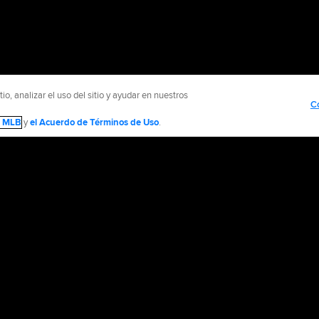
o, analizar el uso del sitio y ayudar en nuestros
C
de MLB
y
el Acuerdo de Términos de Uso
.
NTÁCTENOS
MÁS SITIOS MLB Y AFILIADOS
olítica de Privacidad
Avisos Legales
Contáctanos
No vender ni compartir mi inform
d Media, LP. All rights reserved.