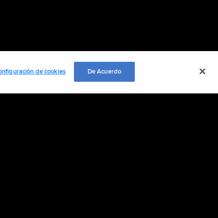
onfiguración de cookies
De Acuerdo
EMPLEO
ación personal
Cookie Settings