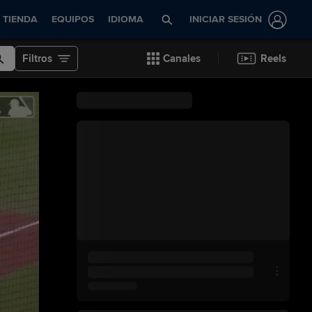
TIENDA
EQUIPOS
IDIOMA
INICIAR SESIÓN
Filtros
Canales
Reels