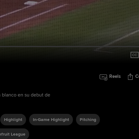
Reels
C
n blanco en su debut de
Highlight
In-Game Highlight
Pitching
fruit League