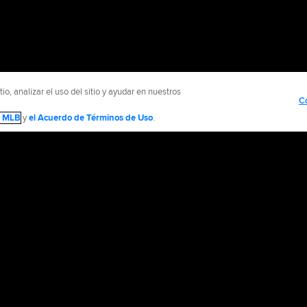
o, analizar el uso del sitio y ayudar en nuestros
C
de MLB
y
el Acuerdo de Términos de Uso
.
NTÁCTENOS
MÁS SITIOS MLB Y AFILIADOS
olítica de Privacidad
Avisos Legales
Contáctanos
No vender ni compartir mi inform
d Media, LP. All rights reserved.