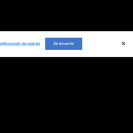
onfiguración de cookies
De Acuerdo
EMPLEO
ación personal
Cookie Settings