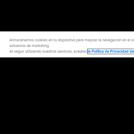
Almacenamos cookies en tu dispositivo para mejorar la navegación en el siti
esfuerzos de marketing.
Al seguir utilizando nuestros servicios, aceptas
la Política de Privacidad 
INFORMACIÓN OFICIAL
AYUDA / CO
Términos de Uso
P
©
2026
MLB Advance
CONNECT WITH
MLB