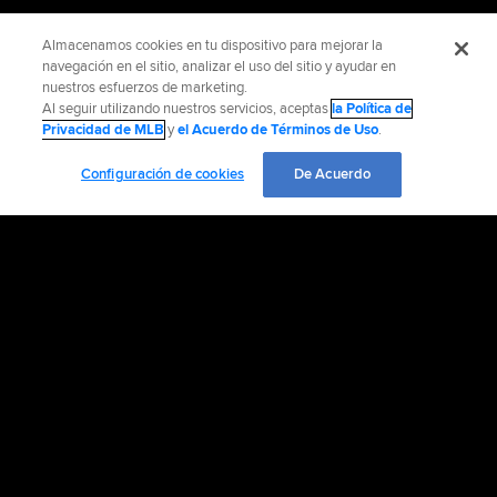
Almacenamos cookies en tu dispositivo para mejorar la
navegación en el sitio, analizar el uso del sitio y ayudar en
nuestros esfuerzos de marketing.
Al seguir utilizando nuestros servicios, aceptas
la Política de
Privacidad de MLB
y
el Acuerdo de Términos de Uso
.
Configuración de cookies
De Acuerdo
INFORMACIÓN OFICIAL
AYUDA / CONTÁCTENOS
MÁS SITIOS MLB Y AFILIADOS
EMPLEO