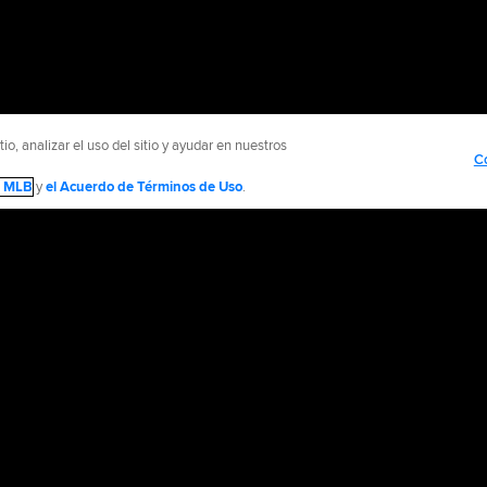
o, analizar el uso del sitio y ayudar en nuestros
C
de MLB
y
el Acuerdo de Términos de Uso
.
NTÁCTENOS
MÁS SITIOS MLB Y AFILIADOS
olítica de Privacidad
Avisos Legales
Contáctanos
No vender ni compartir mi inform
d Media, LP. All rights reserved.