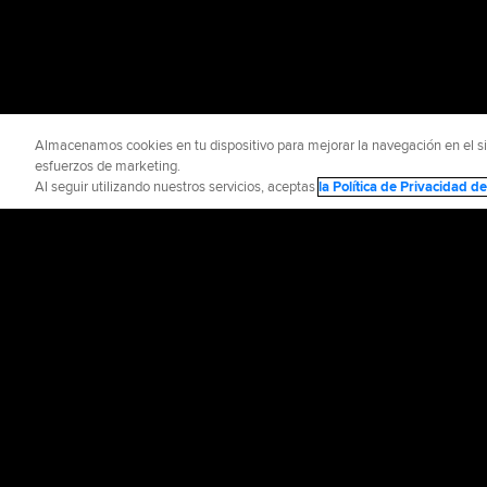
Almacenamos cookies en tu dispositivo para mejorar la navegación en el siti
esfuerzos de marketing.
Al seguir utilizando nuestros servicios, aceptas
la Política de Privacidad 
INFORMACIÓN OFICIAL
AYUDA / CO
Términos de Uso
P
©
2026
MLB Advance
CONNECT WITH
MLB