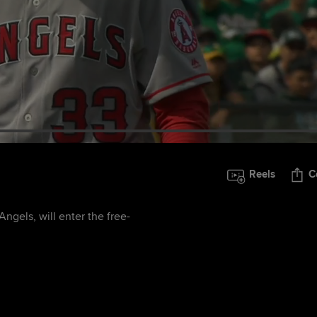
Reels
C
ngels, will enter the free-