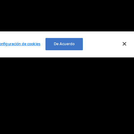
onfiguración de cookies
De Acuerdo
EMPLEO
ación personal
Cookie Settings