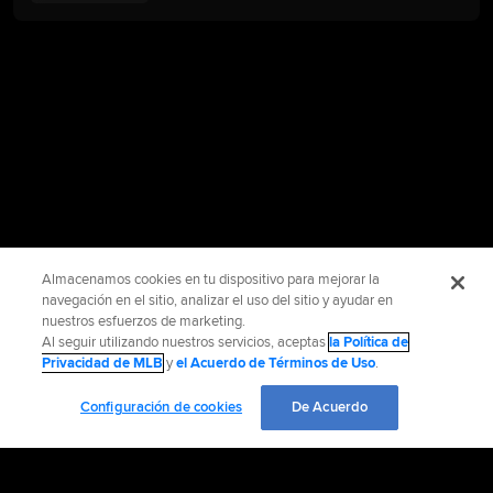
Almacenamos cookies en tu dispositivo para mejorar la
navegación en el sitio, analizar el uso del sitio y ayudar en
nuestros esfuerzos de marketing.
Al seguir utilizando nuestros servicios, aceptas
la Política de
Privacidad de MLB
y
el Acuerdo de Términos de Uso
.
Configuración de cookies
De Acuerdo