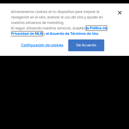
Almacenamos cookies en tu dispositivo para mejorar la
navegación en el sitio, analizar el uso del sitio y ayudar en
nuestros esfuerzos de marketing.
Al seguir utilizando nuestros servicios, aceptas
la Política de
Privacidad de MLB
y
el Acuerdo de Términos de Uso
.
Configuración de cookies
De Acuerdo
INFORMACIÓN OFICIAL
AYUDA / CONTÁCTENOS
MÁS SITIOS MLB Y AFILIADOS
EMPLEO