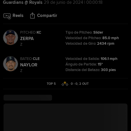
Guardians @ Royals
29 de junio de 2024 | 00:00:18
Reels
Compartir
PITCHEO
KC
Tipo de Pitcheo:
Slider
Velocidad de Pitcheo:
85.0 mph
ZERPA
Velocidad de Giro:
2434 rpm
Z
BATEO
CLE
Velocidad de Salida:
106.1 mph
Ángulo de Partida:
15°
NAYLOR
Distancia del Batazo:
303 pies
Z
TOP 5
0 - 0
,
2
OUT