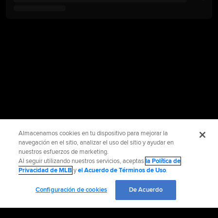
Almacenamos cookies en tu dispositivo para mejorar la
navegación en el sitio, analizar el uso del sitio y ayudar en
nuestros esfuerzos de marketing.
Al seguir utilizando nuestros servicios, aceptas
la Política de
Privacidad de MLB
y
el Acuerdo de Términos de Uso
.
Configuración de cookies
De Acuerdo