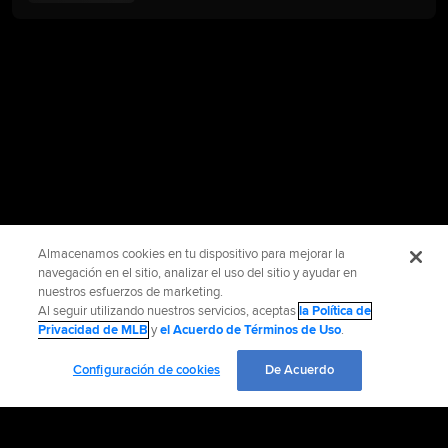
Almacenamos cookies en tu dispositivo para mejorar la
navegación en el sitio, analizar el uso del sitio y ayudar en
nuestros esfuerzos de marketing.
Al seguir utilizando nuestros servicios, aceptas
la Política de
Privacidad de MLB
y
el Acuerdo de Términos de Uso
.
Configuración de cookies
De Acuerdo