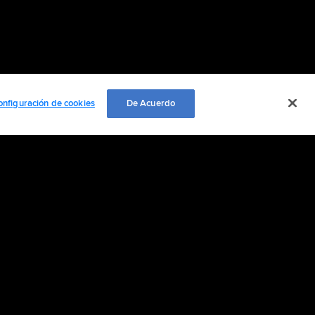
onfiguración de cookies
De Acuerdo
EMPLEO
ación personal
Cookie Settings