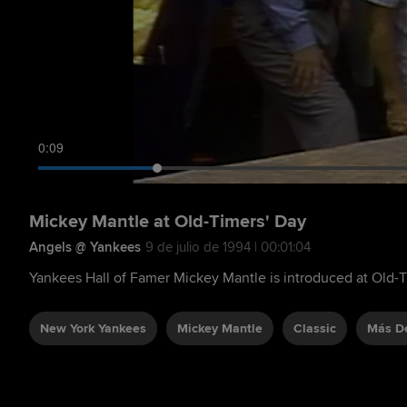
0:10
Mickey Mantle at Old-Timers' Day
Angels @ Yankees
9 de julio de 1994 | 00:01:04
Yankees Hall of Famer Mickey Mantle is introduced at Old-
New York Yankees
Mickey Mantle
Classic
Más De