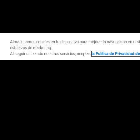
Almacenamos cookies en tu dispositivo para mejorar la navegación en el siti
esfuerzos de marketing.
Al seguir utilizando nuestros servicios, aceptas
la Política de Privacidad 
INFORMACIÓN OFICIAL
AYUDA / CO
Términos de Uso
P
©
2026
MLB Advance
CONNECT WITH
MLB