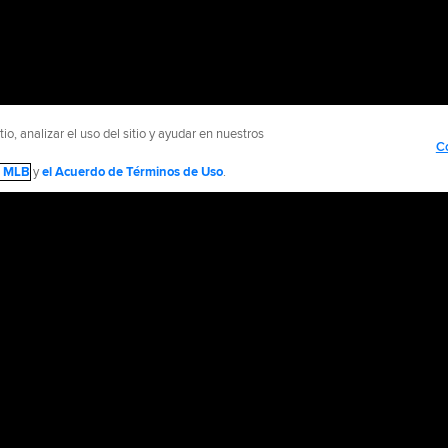
o, analizar el uso del sitio y ayudar en nuestros
C
de MLB
y
el Acuerdo de Términos de Uso
.
NTÁCTENOS
MÁS SITIOS MLB Y AFILIADOS
olítica de Privacidad
Avisos Legales
Contáctanos
No vender ni compartir mi inform
d Media, LP. All rights reserved.