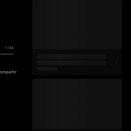
1:04
ompartir