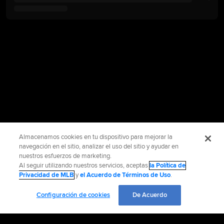
Almacenamos cookies en tu dispositivo para mejorar la
navegación en el sitio, analizar el uso del sitio y ayudar en
nuestros esfuerzos de marketing.
Al seguir utilizando nuestros servicios, aceptas
la Política de
Privacidad de MLB
y
el Acuerdo de Términos de Uso
.
Configuración de cookies
De Acuerdo