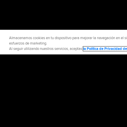
Almacenamos cookies en tu dispositivo para mejorar la navegación en el siti
esfuerzos de marketing.
Al seguir utilizando nuestros servicios, aceptas
la Política de Privacidad 
INFORMACIÓN OFICIAL
AYUDA / CO
Términos de Uso
P
©
2026
MLB Advance
CONNECT WITH
MLB