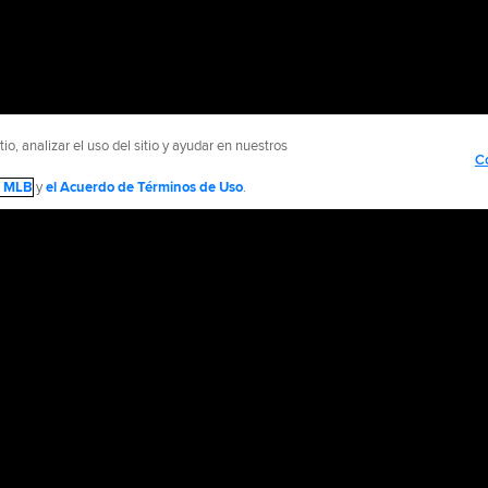
o, analizar el uso del sitio y ayudar en nuestros
C
de MLB
y
el Acuerdo de Términos de Uso
.
NTÁCTENOS
MÁS SITIOS MLB Y AFILIADOS
olítica de Privacidad
Avisos Legales
Contáctanos
No vender ni compartir mi inform
d Media, LP. All rights reserved.