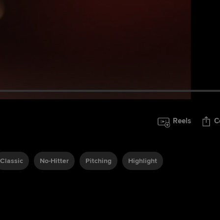
Reels
C
Classic
No-Hitter
Pitching
Highlight