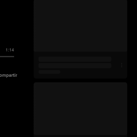
1:14
ompartir