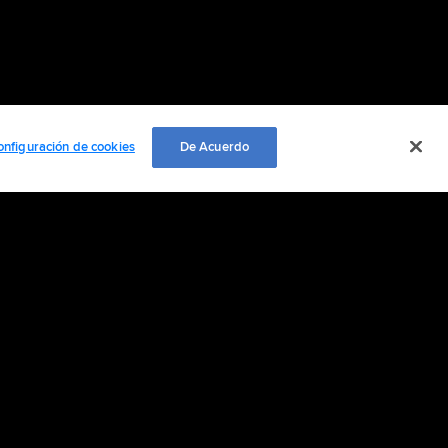
onfiguración de cookies
De Acuerdo
EMPLEO
ación personal
Cookie Settings