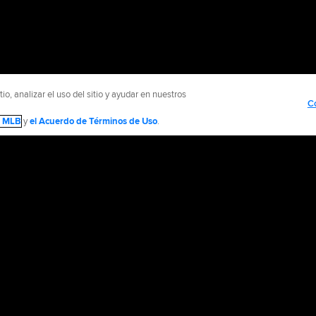
o, analizar el uso del sitio y ayudar en nuestros
C
de MLB
y
el Acuerdo de Términos de Uso
.
NTÁCTENOS
MÁS SITIOS MLB Y AFILIADOS
olítica de Privacidad
Avisos Legales
Contáctanos
No vender ni compartir mi inform
d Media, LP. All rights reserved.