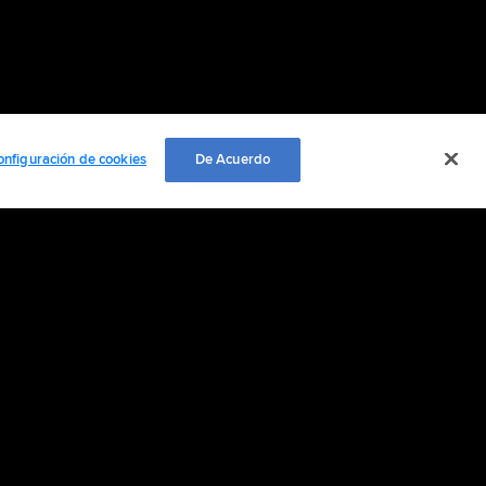
onfiguración de cookies
De Acuerdo
EMPLEO
ación personal
Cookie Settings