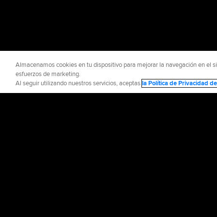
Almacenamos cookies en tu dispositivo para mejorar la navegación en el siti
esfuerzos de marketing.
Al seguir utilizando nuestros servicios, aceptas
la Política de Privacidad 
INFORMACIÓN OFICIAL
AYUDA / CO
Términos de Uso
P
©
2026
MLB Advance
CONNECT WITH
MLB