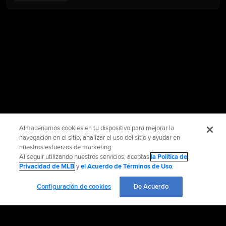
Almacenamos cookies en tu dispositivo para mejorar la
navegación en el sitio, analizar el uso del sitio y ayudar en
nuestros esfuerzos de marketing.
Al seguir utilizando nuestros servicios, aceptas
la Política de
Privacidad de MLB
y
el Acuerdo de Términos de Uso
.
Configuración de cookies
De Acuerdo