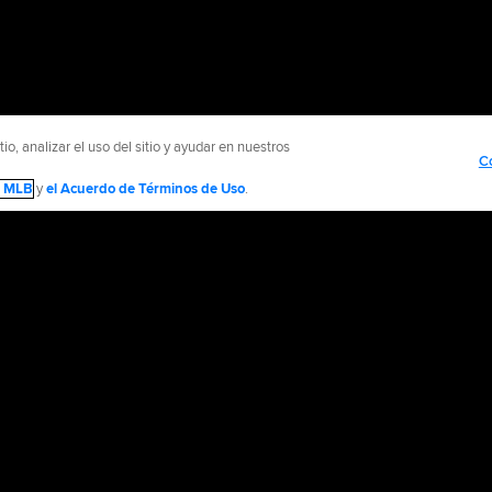
o, analizar el uso del sitio y ayudar en nuestros
C
de MLB
y
el Acuerdo de Términos de Uso
.
NTÁCTENOS
MÁS SITIOS MLB Y AFILIADOS
olítica de Privacidad
Avisos Legales
Contáctanos
No vender ni compartir mi inform
d Media, LP. All rights reserved.