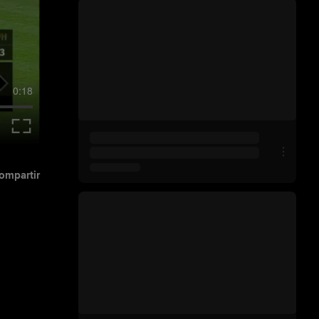
0:18
ompartir