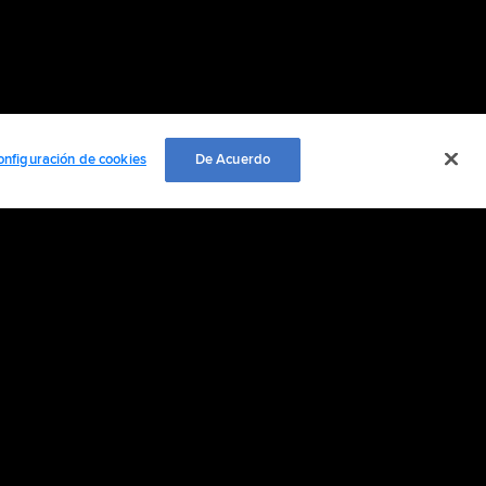
onfiguración de cookies
De Acuerdo
EMPLEO
ación personal
Cookie Settings