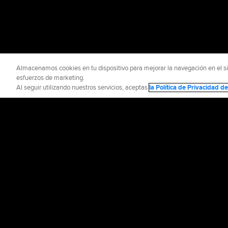
Almacenamos cookies en tu dispositivo para mejorar la navegación en el siti
esfuerzos de marketing.
Al seguir utilizando nuestros servicios, aceptas
la Política de Privacidad 
INFORMACIÓN OFICIAL
AYUDA / CO
Términos de Uso
P
©
2026
MLB Advance
CONNECT WITH
MLB