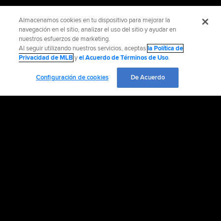
Almacenamos cookies en tu dispositivo para mejorar la
navegación en el sitio, analizar el uso del sitio y ayudar en
nuestros esfuerzos de marketing.
Al seguir utilizando nuestros servicios, aceptas
la Política de
Privacidad de MLB
y
el Acuerdo de Términos de Uso
.
Configuración de cookies
De Acuerdo
INFORMACIÓN OFICIAL
AYUDA / CONTÁCTENOS
MÁS SITIOS MLB Y AFILIADOS
EMPLEO