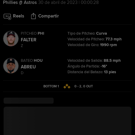
Phillies @ Astros
30 de abril de 2023 | 00:00:28
Reels
Compartir
PITCHEO
PHI
Tipo de Pitcheo:
Curva
Velocidad de Pitcheo:
77.3 mph
FALTER
Velocidad de Giro:
1990 rpm
Z
BATEO
HOU
Velocidad de Salida:
88.5 mph
Ángulo de Partida:
-16°
ABREU
Distancia del Batazo:
13 pies
D
BOTTOM 1
0 - 2
,
0
OUT