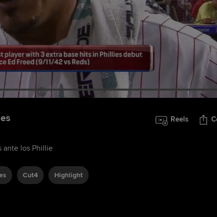
ies
Reels
C
ante los Phillie
ies
Cut4
Highlight