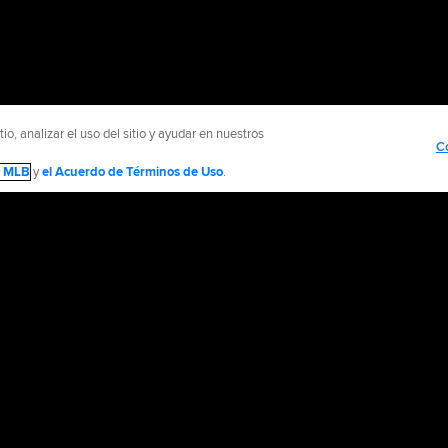
o, analizar el uso del sitio y ayudar en nuestros
C
de MLB
y
el Acuerdo de Términos de Uso
.
NTÁCTENOS
MÁS SITIOS MLB Y AFILIADOS
olítica de Privacidad
Avisos Legales
Contáctanos
No vender ni compartir mi inform
d Media, LP. All rights reserved.