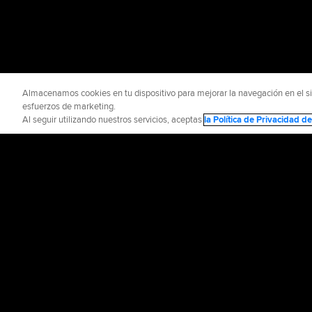
Almacenamos cookies en tu dispositivo para mejorar la navegación en el siti
esfuerzos de marketing.
Al seguir utilizando nuestros servicios, aceptas
la Política de Privacidad 
INFORMACIÓN OFICIAL
AYUDA / CO
Términos de Uso
P
©
2026
MLB Advance
CONNECT WITH
MLB