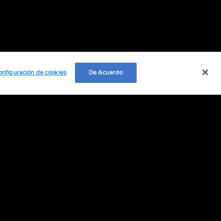
onfiguración de cookies
De Acuerdo
EMPLEO
ación personal
Cookie Settings