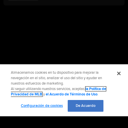
Almacenamos cookies en tu dispositivo para mejorar la
navegación en el sitio, analizar el uso del sitio y ayudar en
nuestros esfuerzos de marketing.
Al seguir utilizando nuestros servicios, aceptas
la Política de
Privacidad de MLB
y
el Acuerdo de Términos de Uso
.
Configuración de cookies
De Acuerdo