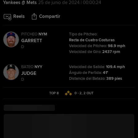
Yankees @ Mets
25 de junio de 2024 | 00:00:24
Reels
Compartir
PITCHEO
NYM
Tipo de Pitcheo:
Recta de Cuatro Costuras
GARRETT
Velocidad de Pitcheo:
98.9 mph
D
Velocidad de Giro:
2437 rpm
BATEO
NYY
Velocidad de Salida:
109.4 mph
Ángulo de Partida:
41°
JUDGE
Distancia del Batazo:
389 pies
D
TOP 8
0 - 2
,
2
OUT