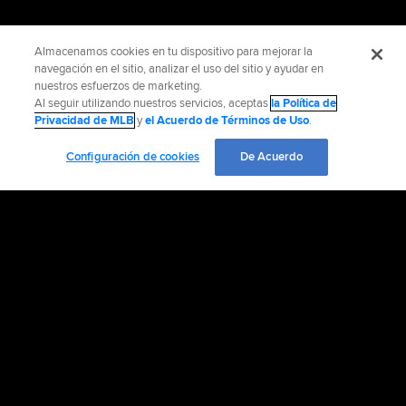
Almacenamos cookies en tu dispositivo para mejorar la
navegación en el sitio, analizar el uso del sitio y ayudar en
nuestros esfuerzos de marketing.
Al seguir utilizando nuestros servicios, aceptas
la Política de
Privacidad de MLB
y
el Acuerdo de Términos de Uso
.
Configuración de cookies
De Acuerdo
INFORMACIÓN OFICIAL
AYUDA / CONTÁCTENOS
MÁS SITIOS MLB Y AFILIADOS
EMPLEO