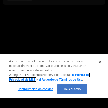
Almacenamos cookies en tu dispositivo para mejorar la
navegación en el sitio, analizar el uso del sitio y ayudar en
nuestros esfuerzos de marketing.
Al seguir utilizando nuestros servicios, aceptas
la Política de
Privacidad de MLB
y
el Acuerdo de Términos de Uso
.
Configuración de cookies
De Acuerdo