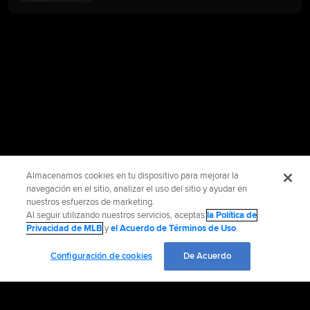
Almacenamos cookies en tu dispositivo para mejorar la
navegación en el sitio, analizar el uso del sitio y ayudar en
nuestros esfuerzos de marketing.
Al seguir utilizando nuestros servicios, aceptas
la Política de
Privacidad de MLB
y
el Acuerdo de Términos de Uso
.
Configuración de cookies
De Acuerdo